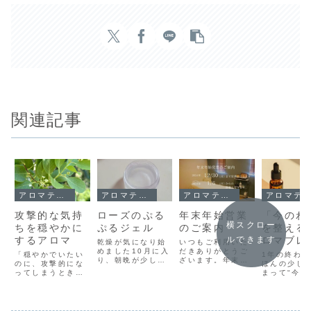
関連記事
アロマテラピー
アロマテラピー
アロマテラピー
アロマテラピー
攻撃的な気持
ローズのぷる
年末年始営業
「今のわ
横スクロー
ちを穏やかに
ぷるジェル
のご案内
を整える
するアロマ
ロマブレ
ルできます
乾燥が気になり始
いつもご利用いた
めました10月に入
だきありがとうご
オイル作
「穏やかでいたい
1年の終わ
り、朝晩が少し冷
ざいます。年末年
のに、攻撃的にな
ほんの少し
えるようになって
始の営業につきま
ってしまうとき
まって“今の
きました。乾燥が
して、下記の通り
に」以前はもっと
を整える時間
気になるお客様に
ご案内いたしま
穏やかだったの
つくってみ
人気のレシピをご
す。🟢2024年12
に、最近、ふとし
か？心の状
紹介します。国
月30日(月)まで営
たことでカッとな
わせて精油