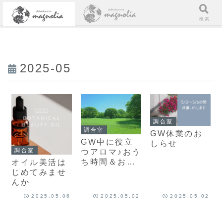
メニュー
検索
2025-05
調合室
調合室
GW休業のお
GW中に役立
しらせ
調合室
つアロマ♪おう
ち時間＆お出
オイル美活は
かけをもっと
じめてみませ
快適に
んか
2025.05.06
2025.05.02
2025.05.02