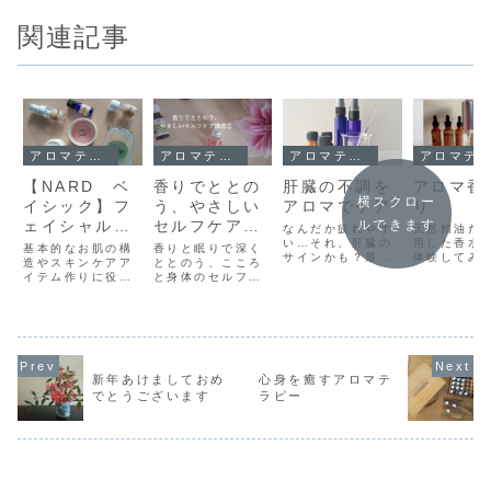
関連記事
アロマテラピー
アロマテラピー
アロマテラピー
アロマテラピー
【NARD ベ
香りでととの
肝臓の不調を
アロマ香
横スクロー
イシック】フ
う、やさしい
アロマでケア
り
ェイシャルス
セルフケア講
ルできます
なんだか疲れやす
天然精油だ
キンケアコー
座②
い…それ、肝臓の
用した香水
基本的なお肌の構
香りと眠りで深く
サインかも？最
体験してみ
ス
造やスキンケアア
ととのう、こころ
近、なんだか疲れ
か。毎日店
イテム作りに役立
と身体のセルフケ
やすい・気分が重
催していま
つ精油について学
ア5月は環境の変
い・肌の調子がい
になりまし
び、ソープ・クリ
化や気温差によ
まいち…そんなこ
いぶん秋ら
ーム・ジェル・植
り、自律神経がゆ
とはありません
りました。
物油などの基材な
らぎやすく、眠り
か？もしかする
ィンという
ど幅広く扱いなが
の質の低下や気分
と、それは肝臓か
で、お店も
ら、スキンケアの
の落ち込みなどを
らのサインかもし
少しですが
アロマクラフトを
感じやすい時期で
新年あけましておめ
心身を癒すアロマテ
れません。肝臓は
ィンの飾り
作成いたします。
す。今月は、睡眠
でとうございます
ラピー
「沈黙の臓器」と
行いました
お肌に必要なスキ
と自律神経の関係
も言われ、自覚症
となくオレ
ンケアアイテムが
や、セロトニンと
状が出にくい器
って明るく
全て出来上がる全
生活リズムについ
官。でも...もっと
が...もっ
7レッスンのコ
てもふれながら、
見る
ー...もっと見る
や...もっと見る