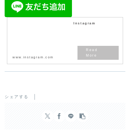
Instagram
www.instagram.com
シェアする