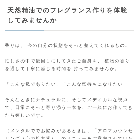
天然精油でのフレグランス作りを体験
してみませんか
香りは、 今の自分の状態をそっと整えてくれるもの。
忙しさの中で後回しにしてきたご自身を、 植物の香り
を通して丁寧に感じる時間を 持ってみませんか。
「こんな私でありたい」「こんな気持ちになりたい」
そんなときにナチュラルに、そしてメディカルな視点
で、日常にそっと寄り添う一本を、ご一緒にお作りでき
たら嬉しいです。
（メンタルででお悩みがあるときは、「アロマカウンセ
リング（心の処方箋）」のメニューをご案内させていた