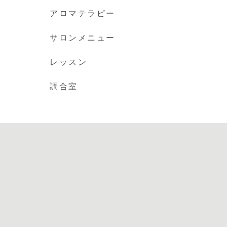
アロマテラピー
サロンメニュー
レッスン
調合室