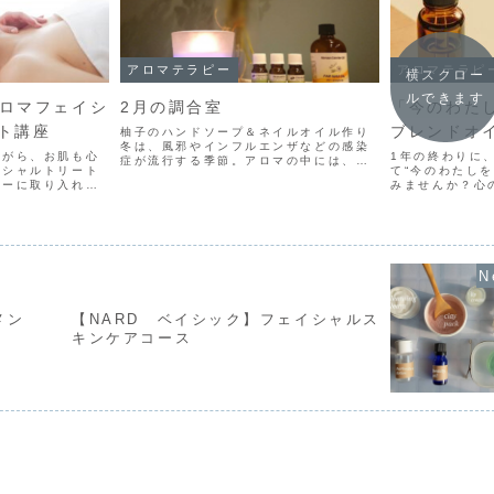
アロマテラピー
アロマテラピ
横スクロー
ルできます
 アロマフェイシ
2月の調合室
「今のわた
ト講座
ブレンドオ
柚子のハンドソープ＆ネイルオイル作り
冬は、風邪やインフルエンザなどの感染
ながら、お肌も心
1年の終わりに
症が流行する季節。アロマの中には、抗
イシャルトリート
て“今のわたしを
ウイルス作用・抗感染作用・抗菌作用を
ューに取り入れた
みませんか？心
持った精油がたくさんあります。風邪・
。特徴この講座で
選び、10mlの
インフルエンザ感染予防として 手洗
精油・植物油の美
ドオイルを作り
い・マスク・ワクチンが推奨...もっと見
から仕上げまでの
めての方にも取
る
わ...もっと見る
べる2タイプの香
メン
【NARD ベイシック】フェイシャルス
キンケアコース