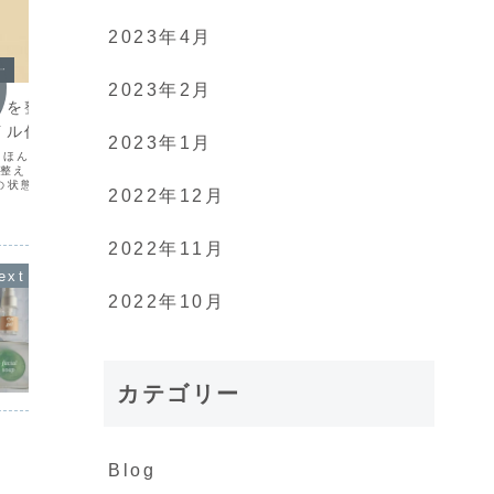
2023年4月
ー
Blog
アロマ
2023年2月
しを整える」アロマ
自分と地球を癒やす
カレン
イル作り
ーム作
いまの地球のこと、考えてみました地球
2023年1月
を癒やすことの意味過酷な猛暑の夏とな
、ほんの少し立ち止まっ
「皮膚の
りました。この暑さは、私たち人間の活
整える時間” をつくって
デュラの
動で排出される二酸化炭素の排出量が
の状態に合わせて精油を
肌や粘膜
年々増加していることによる、といわれ
2022年12月
ミニサイズ・アロマブレン
られてい
ています。これに伴い、地球をとりまく
ます。気軽に使えて、初
びらを植
環境が激変し、自然災害が多...もっと見
り入れやすい量です。選
「浸出油
る
...もっと見る
レンデュ
2022年11月
2022年10月
カテゴリー
Blog