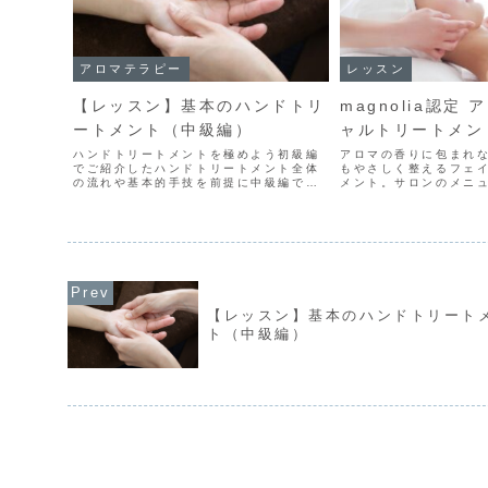
アロマテラピー
レッスン
【レッスン】基本のハンドトリ
magnolia認定
ートメント（中級編）
ャルトリートメン
ハンドトリートメントを極めよう初級編
アロマの香りに包まれ
でご紹介したハンドトリートメント全体
もやさしく整えるフェ
の流れや基本的手技を前提に中級編では
メント。サロンのメニ
季節や目的に応じて精油を選んだり、ト
い方のための講座です
リートメントのレパートリーを増やして
は、・お肌のしくみや
変化をつけたり、相手によりさまざまな
容効果・クレンジング
場面に対応できるためのレ...もっと見る
流れ・お客様のお肌に合
【レッスン】基本のハンドトリート
ト（中級編）