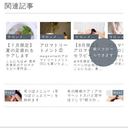
関連記事
サロンメニュー
サロンメニュー
サロンメニュー
サロンメニュー
【７月限定】
アロマトリー
【8月限定】
アロマリ
横スクロー
夏の足疲れを
トメント②
アロマヘッド
クソロジ
ケアします
セラピー☆キ
ルできます
magnoliaのアロ
2025年2
マトリートメント
ャンペーン｜
で、リフレ
こんにちは🌿 熊本
🌿8月限定キャン
①にも書いたよう
ジーの全メ
市東区のアロマテ
夏の疲れを頭
ペーンのお知らせ
にアロマトリート
を20％off
ラピー専門店
こんにちは。暑さ
からリセット
メントは、ヘアケ
供していま
magnoliaです。
や冷房による疲れ
アなの？という誤
ャンペーン
しませんか？
6月に引き続き暑
がたまりやすいこ
解もある中最近は
ですむくみ
い夏が続きますね
の季節、「なんと
「アロマトリート
え、便秘な
。足のむくみやだ
なく重だるい」と
メントを受けたこ
の不調、目
るさ、冷房などで
感じていません
とがある」という
れ、肩こり
下半身の冷えが気
耳つぼメニュー（耳
冬の睡眠ケア｜アロ
か？そんな時にお
方も増えてきてい
科系の不調
になる方も多いの
すすめなのが、香
つぼジュエリー）を
マヘッドスパと背中
ます。初回のカウ
方、ストレ
ではないでしょう
りの癒しと頭皮ケ
始めます
ほぐしで“眠りの
ンセリングの際
まっている
か 。足のむくみは
アが同時に叶う
質”を整える12月限
に、「前にも施術
ている方に
足のだるさだけで
「アロマヘッドセ
を受けたこと...も
定メニュー
換えなしでお
なく全身の疲れに
ラピー」です。8
っと見る
もっと見る
も影響し...もっと
月限定で、お得に
見る
体験...もっと見る