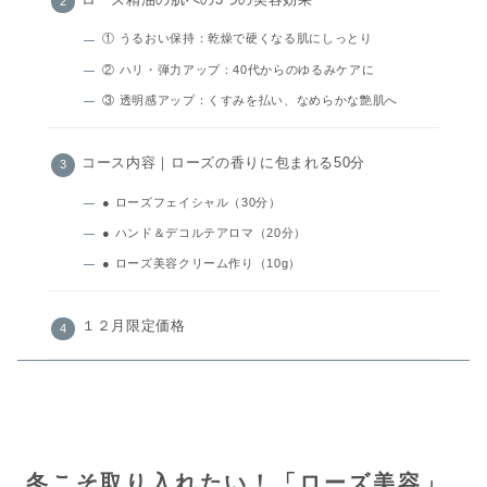
① うるおい保持：乾燥で硬くなる肌にしっとり
② ハリ・弾力アップ：40代からのゆるみケアに
③ 透明感アップ：くすみを払い、なめらかな艶肌へ
コース内容｜ローズの香りに包まれる50分
● ローズフェイシャル（30分）
● ハンド＆デコルテアロマ（20分）
● ローズ美容クリーム作り（10g）
１２月限定価格
冬こそ取り入れたい！「ローズ美容」